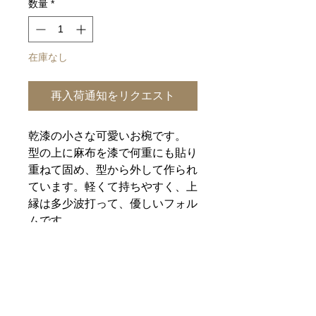
数量
*
在庫なし
再入荷通知をリクエスト
乾漆の小さな可愛いお椀です。
型の上に麻布を漆で何重にも貼り
重ねて固め、型から外して作られ
ています。軽くて持ちやすく、上
縁は多少波打って、優しいフォル
ムです。
径 約108mm
高 約45mm