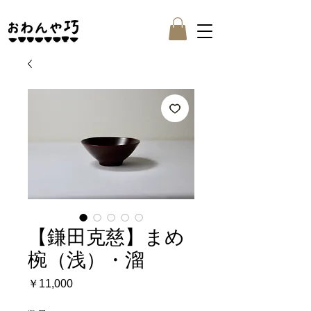
【鎌田克慈】まめ
椀（浅）・溜
価
￥11,000
格