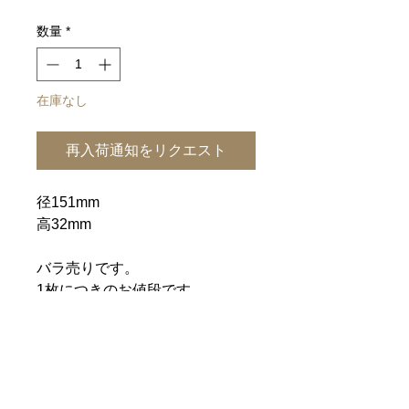
格
数量
*
在庫なし
再入荷通知をリクエスト
径151mm
高32mm
バラ売りです。
1枚につきのお値段です。
お菓子、果物はもちろんお料理に
も