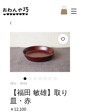
SKU： 0018
【福田 敏雄】取り
皿・赤
価
￥12,100