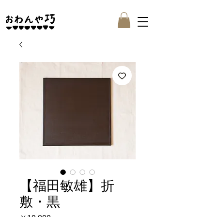
【福田敏雄】折
敷・黒