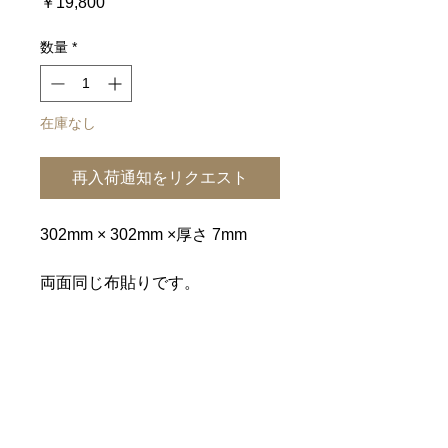
価
￥19,800
格
数量
*
在庫なし
再入荷通知をリクエスト
302mm × 302mm ×厚さ 7mm
両面同じ布貼りです。
両面同じ様にお使いになれます。
滑りにくく、傷も付きにくい仕様
です。
一覧に戻る