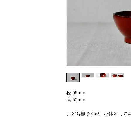
径 96mm
高 50mm
こども椀ですが、小鉢として