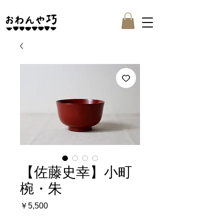
【佐藤史幸】小町
椀・朱
価
￥5,500
格