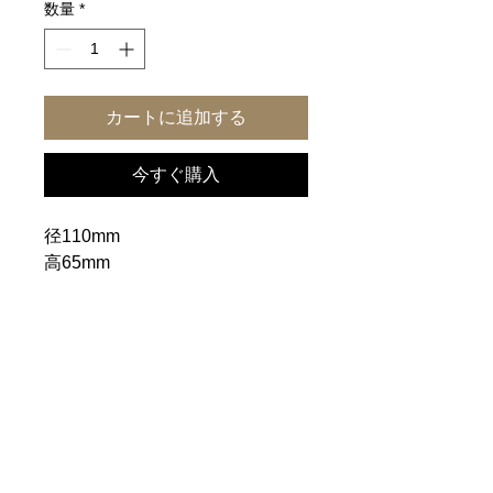
数量
*
カートに追加する
今すぐ購入
径110mm
高65mm
材・栃
一覧に戻る
ホーム
｜
ご利用案内
｜
個人情報保護方