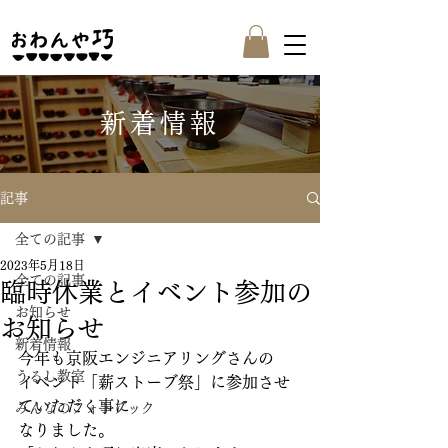
新着情報
記事
全ての記事
2023年5月18日
全ての記事
臨時休業とイベント参加の
お知らせ
お知らせ
新着情報
今年も京阪エンジニアリングさんの
うるし教室
イベント「薪ストーブ祭」に参加させ
ていただく事に
みんなのフォトブック
なりました。