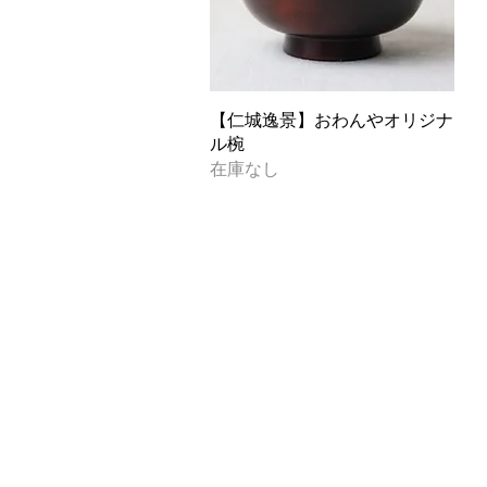
クイックビュー
【仁城逸景】おわんやオリジナ
ル椀
在庫なし