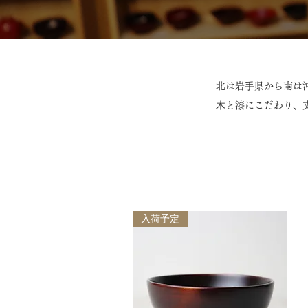
北は岩⼿県から南は
⽊と漆にこだわり、
入荷予定