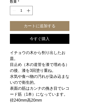
数量
*
カートに追加する
今すぐ購入
イチョウの木から刳り出したお
皿。
目止め（木の道管を漆で埋める）
の後、漆を3回塗り重ね。
水気や食べ物の汚れが染み込まな
いので衛生的。
表面の筋はカンナの挽き目でレコ
ード筋（1本）になっています。
径240mm高20mm