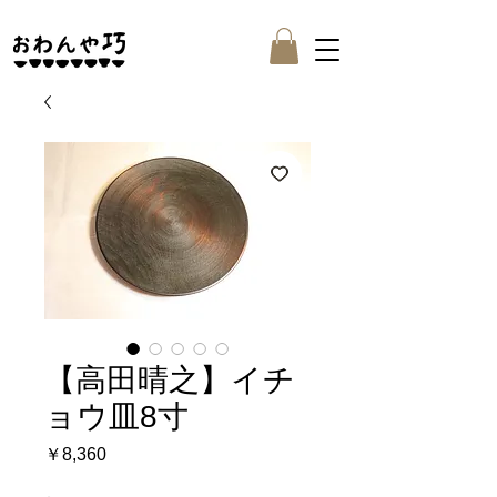
【高田晴之】イチ
ョウ皿8寸
価
￥8,360
格