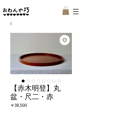
【赤木明登】丸
盆・尺二・赤
価
￥38,500
格