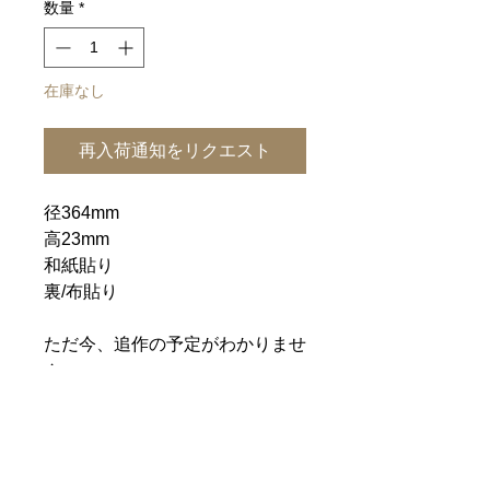
数量
*
在庫なし
再入荷通知をリクエスト
径364mm
高23mm
和紙貼り
裏/布貼り
ただ今、追作の予定がわかりませ
ん。
価格の変更もありますので、ご予
約を承る事が出来ません。
ご了承ください。