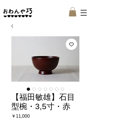
【福田敏雄】石目
型椀・3,5寸・赤
価
￥11,000
格