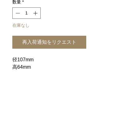
数量
*
在庫なし
再入荷通知をリクエスト
径107mm
高64mm
小ぶりのお椀です。
一覧に戻る
ホーム
｜
ご利用案内
｜
個人情報保護方