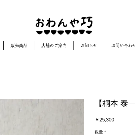
販売商品
店舗のご案内
お知らせ
お問い合わ
【桐本 泰
価
￥25,300
格
数量
*