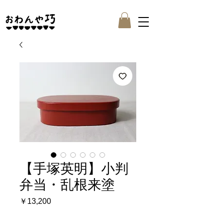
【手塚英明】小判
弁当・乱根来塗
価
￥13,200
格