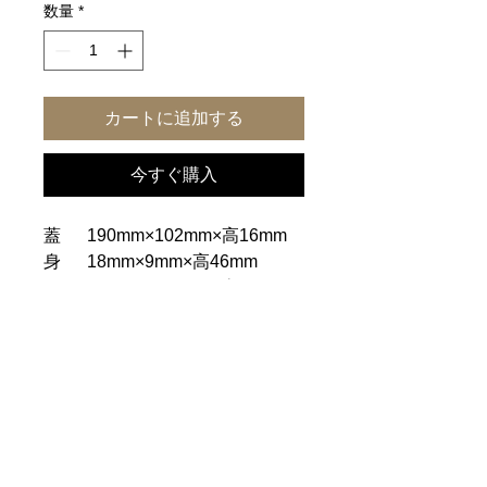
数量
*
カートに追加する
今すぐ購入
蓋 190mm×102mm×高16mm
身 18mm×9mm×高46mm
全体 190mm×102mm×高50mm
仕切り板35mm×82mm×厚3mm
一覧に戻る
ホーム
｜
ご利用案内
｜
個人情報保護方