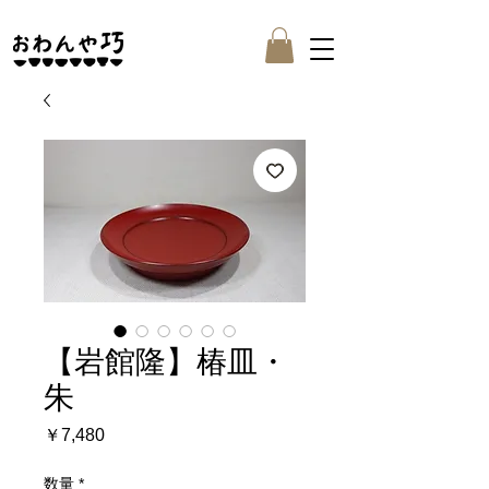
【岩館隆】椿皿・
朱
価
￥7,480
格
数量
*