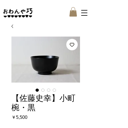
【佐藤史幸】小町
椀・黒
価
￥5,500
格