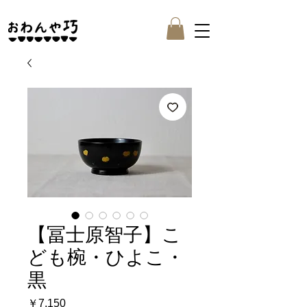
【冨士原智子】こ
ども椀・ひよこ・
黒
価
￥7,150