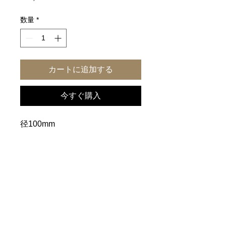
格
数量
*
カートに追加する
今すぐ購入
径100mm
高50mm
一覧に戻る
ホーム
｜
ご利用案内
｜
個人情報保護方