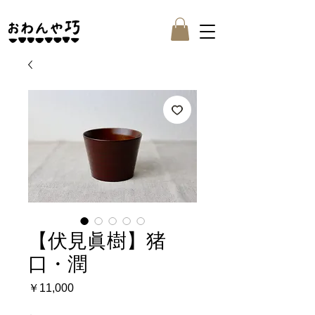
【伏見眞樹】猪
口・潤
価
￥11,000
格