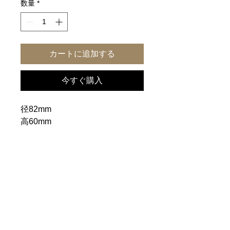
数量
*
カートに追加する
今すぐ購入
径82mm
高60mm
一覧に戻る
ホーム
｜
ご利用案内
｜
個人情報保護方