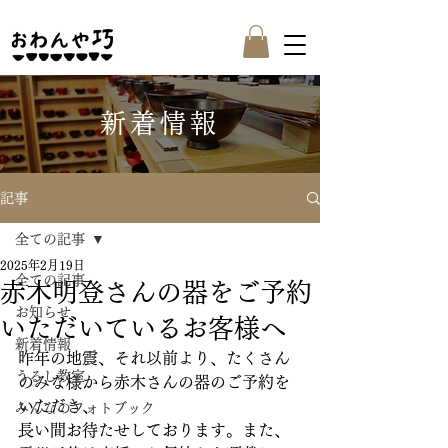
新着情報
記事
全ての記事
2025年2月19日
全ての記事
赤木明登さんの器をご予約
お知らせ
いただいているお客様へ
新着情報
昨年の地震、それ以前より、たくさん
うるし教室
のみな様から赤木さんの器のご予約を
いただき、
みんなのフォトブック
長い間お待たせしております。また、