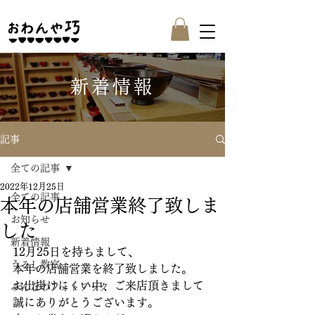
新着情報
記事
全ての記事
2022年12月25日
全ての記事
本年の店舗営業終了致しま
お知らせ
した
新着情報
12月25日を持ちまして、
うるし教室
本年の店舗営業を終了致しました。
お出掛けにくい中、ご来店頂きまして
みんなのフォトブック
誠にありがとうございます。