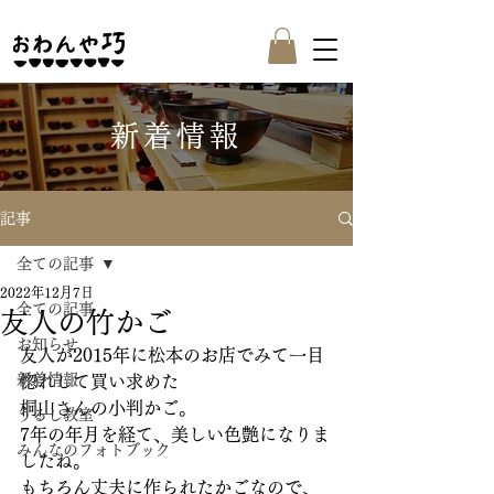
新着情報
記事
全ての記事
2022年12月7日
全ての記事
友人の竹かご
お知らせ
友人が2015年に松本のお店でみて一目
新着情報
惚れして買い求めた
桐山さんの小判かご。
うるし教室
7年の年月を経て、美しい色艶になりま
みんなのフォトブック
したね。
もちろん丈夫に作られたかごなので、