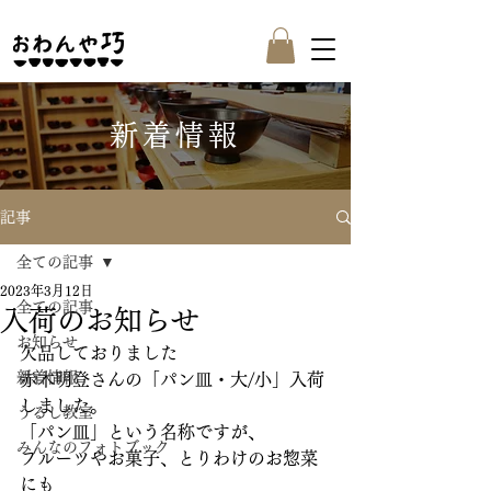
新着情報
記事
全ての記事
2023年3月12日
全ての記事
入荷のお知らせ
お知らせ
欠品しておりました
新着情報
赤木明登さんの「パン皿・大/小」入荷
しました。
うるし教室
「パン皿」という名称ですが、
みんなのフォトブック
フルーツやお菓子、とりわけのお惣菜
にも