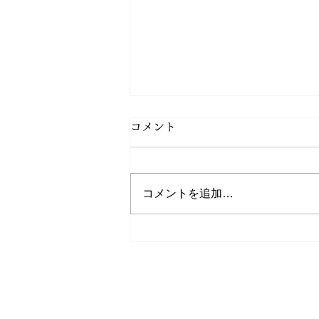
8・9月の営業日
コメント
毎日のように熱中症警戒アラート
の出ている酷暑の京都です。 あ
まりの危険な暑さに、 今後の営
コメントを追加…
業日を以下のようにさせていただ
きます。 7月31日（金）・8月1
日（土）・2日（日） 8月28日
（金）・29日（土）・30日
（日） 9月4日（金）・5日
ホーム
｜
ご
（土）・6日（日） 9月11日
（金）・12日（土）・13日