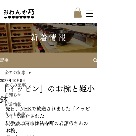
新着情報
記事
全ての記事
2022年10月5日
全ての記事
「イッピン」のお椀と姫小
お知らせ
鉢
新着情報
先日、NHKで放送されました「イッピ
うるし教室
ン」で紹介された
岩手県二戸市浄法寺町の岩舘巧さんの
みんなのフォトブック
お椀、