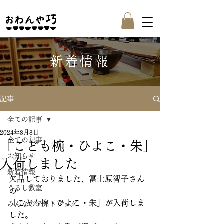
新着情報
記事
全ての記事
2024年8月8日
全ての記事
「こども椀・ひよこ・朱」
お知らせ
入荷しました
新着情報
欠品しておりました、冨士原智子さん
うるし教室
の
「こども椀・ひよこ・朱」が入荷しま
みんなのフォトブック
した。